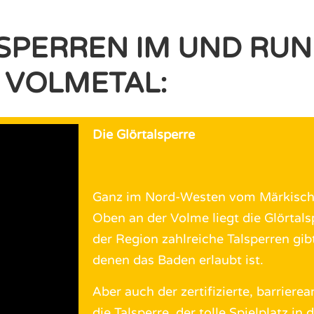
SPERREN IM UND RUN
VOLMETAL:
Die Glörtalsperre
Ganz im Nord-Westen vom Märkische
Oben an der Volme liegt die Glörtals
der Region zahlreiche Talsperren gibt
denen das Baden erlaubt ist.
Aber auch der zertifizierte, barrier
die Talsperre, der tolle Spielplatz in