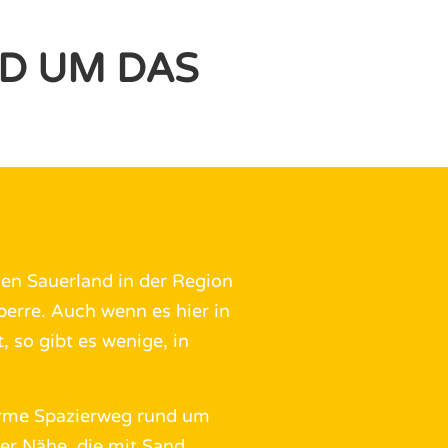
D UM DAS
n Sauerland in der Region
perre. Auch wenn es hier in
, so gibt es wenige, in
earme Spazierweg rund um
 der Nähe, die mit Sand