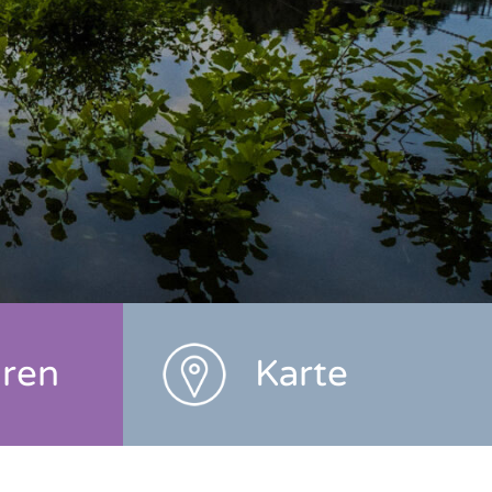
hren
Karte