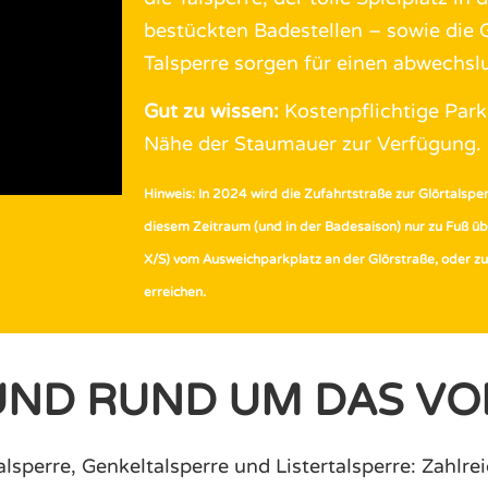
bestückten Badestellen – sowie die 
Talsperre sorgen für einen abwechsl
Gut zu wissen:
Kostenpflichtige Parkp
Nähe der Staumauer zur Verfügung.
Hinweis: In 2024 wird die Zufahrtstraße zur Glörtalsperr
diesem Zeitraum (und in der Badesaison) nur zu Fuß
X/S) vom Ausweichparkplatz an der Glörstraße, oder z
erreichen.
UND RUND UM DAS V
lsperre, Genkeltalsperre und Listertalsperre: Zahlre