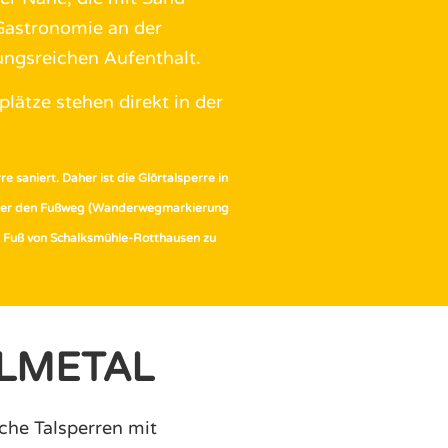
Gastronomie an der
ungsreichen Aufenthalt.
lätze stehen direkt in der
e saniert. Daher ist die Glörtalsperre in
 über den Fußweg (Wanderwegmarkierung
u Fuß von Schalksmühle-Rotthausen zu
OLMETAL
iche Talsperren mit